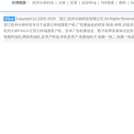
友情链接：
杭州火林科技
|
火林
|
百度
|
必应Bing
|
360搜索
|
搜狗
|
G
51La
Copyright (c) 2005-2026 浙江·杭州火林科技有限公司.All Rights Reserv
浙江杭州火林科技专注于桌面
云终端瘦客户机
,广告播放盒的研发-制造-销售,并提
杭州火林FireLin主营云终端瘦客户机，
安卓广告机播放盒
，数字标牌多媒体信息发
电脑终端机,网络终端机,多用户终端,单机多用户,电脑拖机卡,电脑一拖二,电脑一拖