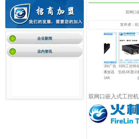
双网口
发布者：杭州
企业新闻
业内资讯
8K广告机播放盒子多媒体
告机播放器播
windows工控机X86广告
X86工控终端Wind
信息发布盒系统网络协议
机变广告屏不
机播放盒win10播放器
告机4K显示解码广
UDP中控远程控制播放电
务器电脑
win7显示解码4K
盒
视机显示分屏器
双网口嵌入式工控机