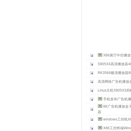
杭州火林科技提供以
多媒体信息发布系统
调试,led信息发
统,校园信息发布系
装和调试
X86展厅中控播
S905X4高清播放器4
RK3566极清播放器8
高清网络广告机播放盒
Linux主机S905X
手机发布广告机
8K广告机播放盒
器
windows工控机
X86工控终端Wi