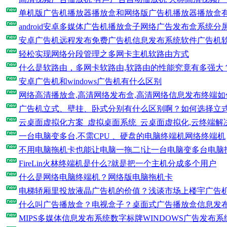
单机版广告机播放器播放盒和网络版广告机播放器播放盒
android安卓多媒体广告机播放盒子网络广告发布盒系统分
安卓广告机远程发布免费广告机信息发布系统软件广告机
轻松实现网络分段管理之多网卡主机软路由方式
什么是软路由，多网卡软路由,软路由的性能究竟有多强大
安卓广告机和windows广告机有什么区别
网络高清播放盒,高清网络发布盒,高清网络信息发布终端如
广告机立式、壁挂、卧式分别有什么区别啊？如何选择立
云桌面虚拟化方案_虚拟桌面系统_云桌面虚拟化,云终端解
一台电脑变多台,不需CPU 、硬盘的电脑终端机网络终端机
不用电脑拖机卡也能让电脑一拖二!让一台电脑变多台电脑
FireLin火林终端机是什么?就是把一个主机分成多个用户
什么是网络电脑终端机？网络版电脑拖机卡
电梯轿厢里投放液晶广告机的价值？浅谈市场上楼宇广告机
什么叫广告播放盒？电视盒子？桌面式广告播放盒信息发
MIPS多媒体信息发布系统数字标牌WINDOWS广告发布