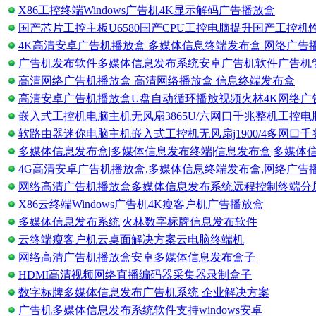
X86工控终端Windows广告机4K显示解码广告播放盒
国产芯片工控主板U6580国产CPU工控电脑提升国产工控机
4K高清安卓广告机播放盒 多媒体信息终端发布盒 网络广告
广告机发布软件多媒体信息发布系统安卓广告机软件广告机
高清网络广告机播放盒 高清网络播放盒 信息终端发布盒
高清安卓广告机播放盒U盘自动循环播放视频火林4K网络广
嵌入式工控机电脑主机无风扇3865U/六网口千兆整机工控
软路由器迷你电脑主机嵌入式工控机无风扇j1900/4多网口
多媒体信息发布盒|多媒体信息发布终端|信息发布盒|多媒体
4G高清安卓广告机播放盒,多媒体信息终端发布盒,网络广告
网络高清广告机播放盒多媒体信息发布系统远程控制终端分
X86云终端Windows广告机4K瘦客户机广告播放盒
多媒体信息发布系统|火林数字标牌信息发布软件
云终端瘦客户机云桌面解决方案云电脑终端机
网络高清广告机播放盒安卓多媒体信息发布盒子
HDMI高清视频网络直播编码器采集器录制盒子
数字标牌多媒体信息发布广告机系统 企业解决方案
广告机多媒体信息发布系统软件支持windows安卓