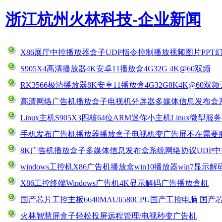
浙江杭州火林科技-企业新闻
X86展厅中控播放器盒子UDP指令控制播放视频图片PPT
S905X4高清播放器4K安卓11播放盒4G32G 4K@60双频
RK3566极清播放器8K安卓11播放盒4G32G8K4K@60双频
高清网络广告机播放盒子电视机分屏器多媒体信息发布盒系统
Linux主机S905X3四核64位ARM迷你小主机Linux微型服务
手机发布广告机播放器播放盒子电视机变广告屏不在需要
8K广告机播放盒子多媒体信息发布盒系统网络协议UDP
windows工控机X86广告机播放盒win10播放器win7显示解
X86工控终端Windows广告机4K显示解码广告播放盒机
国产芯片工控主板6640MAU6580CPU国产工控电脑 国产
火林智慧屏盒子轻松投屏远程管理/电视秒变广告机