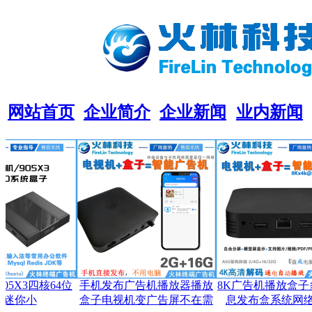
网站首页
企业简介
企业新闻
业内新闻
5X3四核64位
手机发布广告机播放器播放
8K广告机播放盒子多媒
你小
盒子电视机变广告屏不在需
息发布盒系统网络协