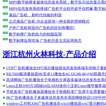
MIPS数字标牌多媒体信息发布系统，数字告示信息显示系
MIPS信息发布系统终端广告机平台软件超乎你想象,数字
液晶广告机，新时代传媒的利器
立式液晶广告机-为企业提供一种全新的营销模式
户外广告机和室内广告机的区别有哪些?
数字标牌广告机给力的校园应用
数字标牌应用市场 广告机仍是主流应用形态
浙江杭州火林科技-产品介绍
UDP广告机播放盒PPT演示播放器信息发布终端车间电子看板
RK3566极清播放器8K安卓11播放盒4G32G8K4K@60双频无
高清网络广告机播放盒子电视机分屏器多媒体信息发布盒系统终
Linux主机S905X3四核64位ARM迷你小主机Linux微型服务器
手机发布广告机播放器播放盒子电视机变广告屏不在需要服
8K广告机播放盒子多媒体信息发布盒系统网络协议UDP中
windows工控机X86广告机播放盒win10播放器win7显示解码