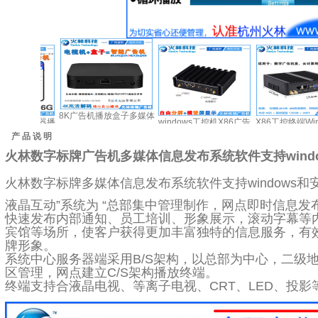
8K广告机播放盒子多媒体
器播
windows工控机X86广告
X86工控终端Windows广
信息发布盒系统网络协议
屏不
机播放盒win10播放器
告机4K显示解码广告播放
产 品 说 明
UDP中控远程控制播放电
脑
win7显示解码4K
盒
火林数字标牌广告机多媒体信息发布系统软件支持wind
视机显示分屏器
火林数字标牌多媒体信息发布系统软件支持windows和
液晶互动”系统为 “总部集中管理制作，网点即时信息发
快速发布内部通知、员工培训、形象展示，滚动字幕等
宾馆等场所，使客户获得更加丰富独特的信息服务，有
牌形象。
系统中心服务器端采用B/S架构，以总部为中心，二级
区管理，网点建立C/S架构播放终端。
终端支持合液晶电视、等离子电视、CRT、LED、投