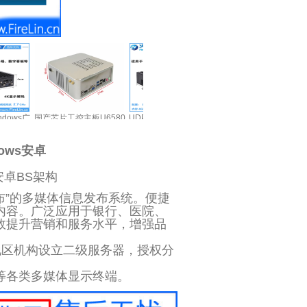
RK3566极清播放器8K安
高清网
国产芯片工控主板U6580
UDP广告机播放盒PPT演
卓11播放盒
电视机
国产CPU工控电脑提升国
示播放器信息发布终端车
4G32G8K4K@60双频无
发布盒系
产工控机性能
间电子看板ESOP系统
ows安卓
线5G蓝牙5.0G52Gpu
安卓BS架构
布”的多媒体信息发布系统。便捷
内容。广泛应用于银行、医院、
效提升营销和服务水平，增强品
地区机构设立二级服务器，授权分
影等各类多媒体显示终端。