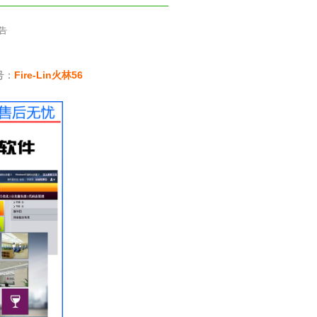
广告
号：
Fire-Lin火林56