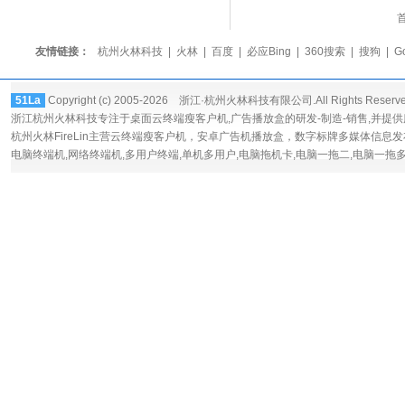
友情链接：
杭州火林科技
|
火林
|
百度
|
必应Bing
|
360搜索
|
搜狗
|
G
51La
Copyright (c) 2005-2026 浙江·杭州火林科技有限公司.All Rights Reserv
浙江杭州火林科技专注于桌面
云终端瘦客户机
,广告播放盒的研发-制造-销售,并提
杭州火林FireLin主营云终端瘦客户机，
安卓广告机播放盒
，数字标牌多媒体信息发
电脑终端机,网络终端机,多用户终端,单机多用户,电脑拖机卡,电脑一拖二,电脑一拖