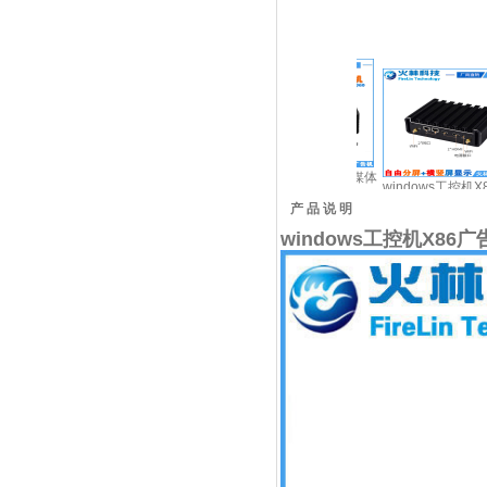
64
8K广告机播放盒子多媒体
手机发布广告机播放器播
windows工控机X86广告
X
ux
信息发布盒系统网络协议
放盒子电视机变广告屏不
机播放盒win10播放器
告
产 品 说 明
缘计
UDP中控远程控制播放电
在需要服务器电脑
win7显示解码4K
windows工控机X86
视机显示分屏器