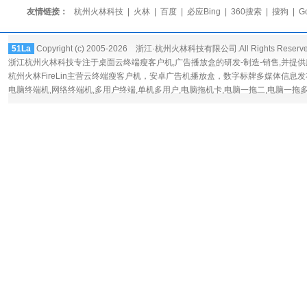
友情链接：
杭州火林科技
|
火林
|
百度
|
必应Bing
|
360搜索
|
搜狗
|
G
51La
Copyright (c) 2005-2026 浙江·杭州火林科技有限公司.All Rights Reserv
浙江杭州火林科技专注于桌面
云终端瘦客户机
,广告播放盒的研发-制造-销售,并提
杭州火林FireLin主营云终端瘦客户机，
安卓广告机播放盒
，数字标牌多媒体信息发
电脑终端机,网络终端机,多用户终端,单机多用户,电脑拖机卡,电脑一拖二,电脑一拖