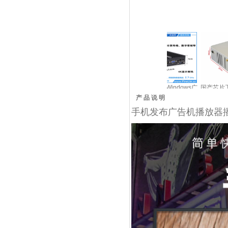
放盒子多媒体
windows工控机X86广告
X86工控终端Windows广
国产芯片工控主板U6
统网络协议
机播放盒win10播放器
告机4K显示解码广告播放
国产CPU工控电脑
产 品 说 明
程控制播放电
win7显示解码4K
盒
产工控机性能
手机发布广告机播放器
分屏器